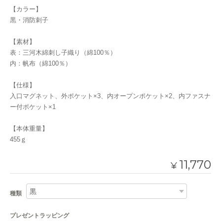
【カラー】
黒・消防刺子
【素材】
表：三河木綿刺し子織り（綿100％）
内：帆布（綿100％）
【仕様】
入口マグネット、外ポケット×3、内オープンポケット×2、内ファスナ
ー付ポケット×1
【本体重量】
455ｇ
11,770
¥
種類
プレゼントラッピング