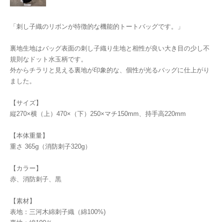
「刺し子織のリボンが特徴的な機能的トートバッグです。」
裏地生地はバッグ表面の刺し子織り生地と相性が良い大き目の少し不
規則なドット水玉柄です。
外からチラリと見える裏地が印象的な、個性が光るバッグに仕上がり
ました。
【サイズ】
縦270×横（上）470×（下）250×マチ150mm、持手高220mm
【本体重量】
重さ 365g（消防刺子320g）
【カラー】
赤、消防刺子、黒
【素材】
表地：三河木綿刺子織（綿100%)